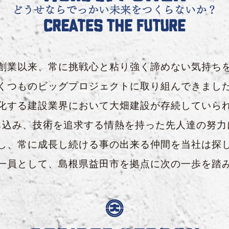
創業以来、常に挑戦心と粘り強く諦めない気持ち
くつものビッグプロジェクトに取り組んできまし
化する建設業界において大畑建設が存続していら
ち込み、技術を追求する情熱を持った先人達の努力
し、常に成長し続ける事の出来る仲間を当社は探
一員として、島根県益田市を拠点に次の一歩を踏