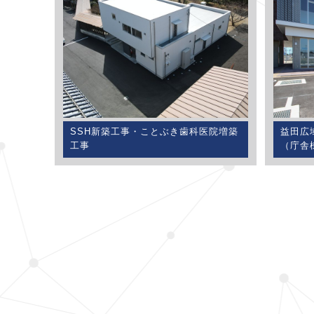
SSH新築工事・ことぶき歯科医院増築
益田広
工事
（庁舎