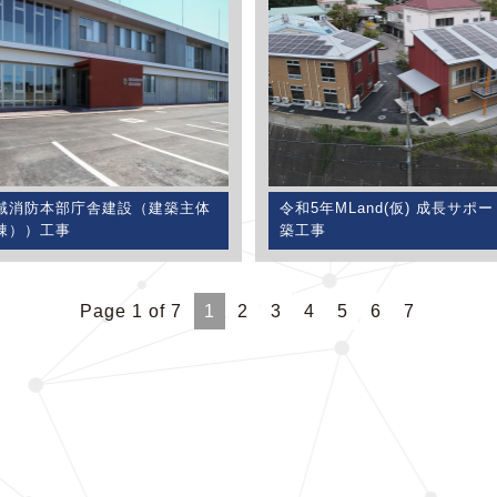
域消防本部庁舎建設（建築主体
令和5年MLand(仮) 成長サポ
棟））工事
築工事
Page 1 of 7
1
2
3
4
5
6
7