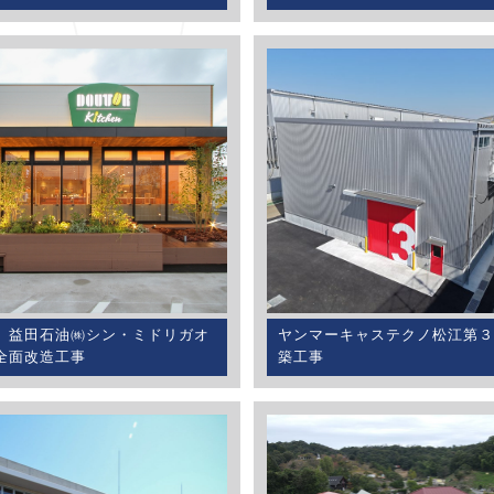
）益田石油㈱シン・ミドリガオ
ヤンマーキャステクノ松江第３
全面改造工事
築工事