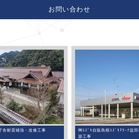
お問い合わせ
庁舎耐震補強・改修工事
㈱ｽｽﾞｷ自販島根ｽｽﾞｷｱﾘｰﾅ益
築工事