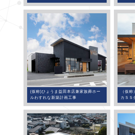
(仮称)ひょうま益田本店兼家族葬ホー
（仮称
ルわすれな新築計画工事
カＳＳ