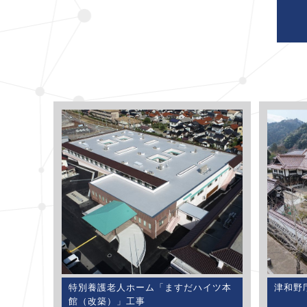
特別養護老人ホーム「ますだハイツ本
津和野
館（改築）」工事