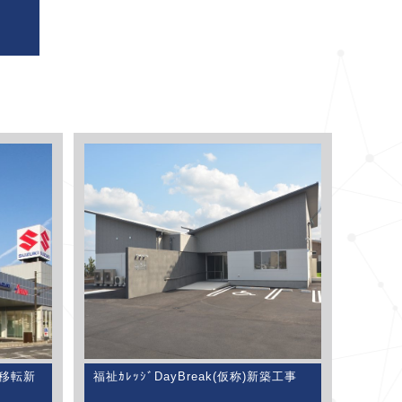
田移転新
福祉ｶﾚｯｼﾞDayBreak(仮称)新築工事