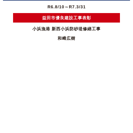
R6.8/10～R7.3/31
益田市優良建設工事表彰
小浜漁港 新西小浜防砂堤修繕工事
和﨑広樹